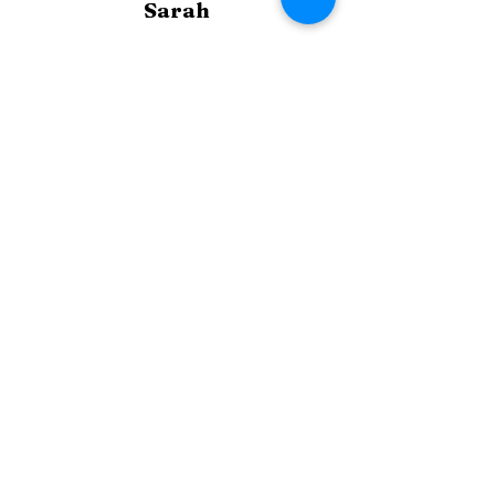
Sarah
"Het is stilaan rustiger in
mijn hoofd. Ik moet er niet
meer alles uit halen, mag het
gewoon nemen zoals het
komt van mezelf."
Tina
"Ik ben zo blij dat ik zulke
dingen met jouw kan