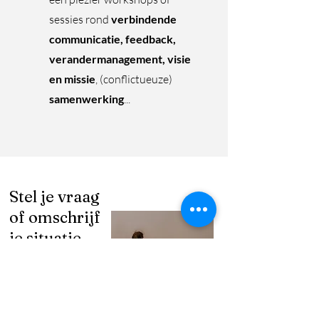
sessies rond
verbindende
communicatie, feedback,
verandermanagement, visie
en missie
, (conflictueuze)
samenwerking
...
Stel je vraag
of omschrijf
je situatie,
en ik
contacteer
je