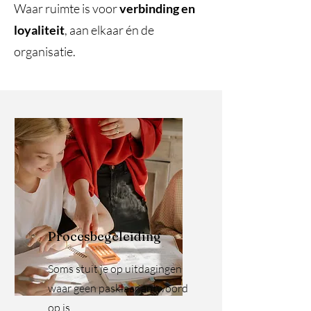
Waar ruimte is voor
verbinding en
loyaliteit
, aan elkaar én de
organisatie.
Procesbegeleiding
Soms stuit je op uitdagingen
waar geen pasklaar antwoord
op is.