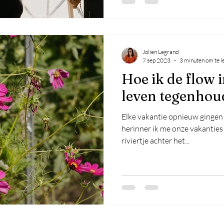
Jolien Legrand
7 sep 2023
3 minuten om te l
Hoe ik de flow 
leven tegenhou
Elke vakantie opnieuw ginge
herinner ik me onze vakanties 
riviertje achter het...