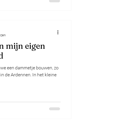
ezen
in mijn eigen
d
n we een dammetje bouwen, zo
in de Ardennen. In het kleine