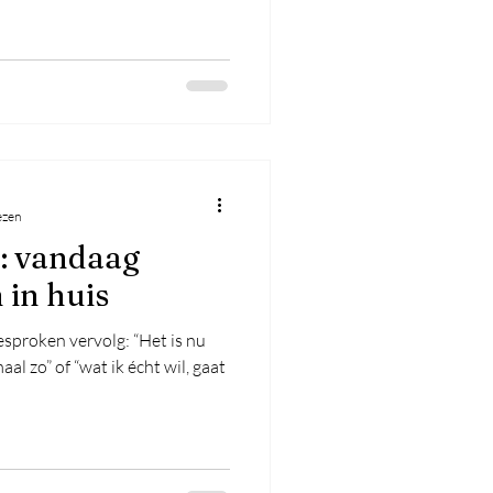
ezen
: vandaag
 in huis
esproken vervolg: “Het is nu
al zo” of “wat ik écht wil, gaat